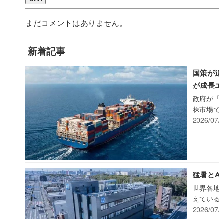
まだコメントはありません。
新着記事
国策が
が成長
政府が
株市場で
2026/07
猛暑と
世界各
えている
2026/07