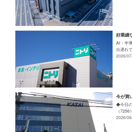
好業績
AI・
出遅れて
2026/07
今が買
◆今日の
（725
2026/06