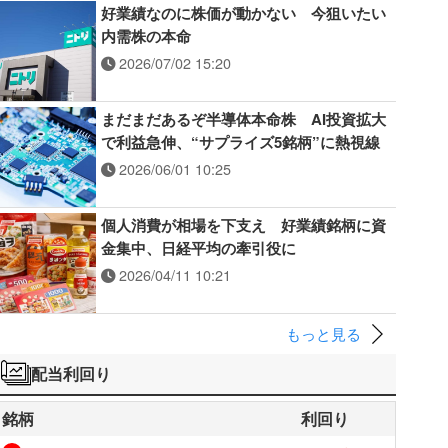
好業績なのに株価が動かない 今狙いたい
内需株の本命
2026/07/02 15:20
まだまだあるぞ半導体本命株 AI投資拡大
で利益急伸、“サプライズ5銘柄”に熱視線
2026/06/01 10:25
個人消費が相場を下支え 好業績銘柄に資
金集中、日経平均の牽引役に
2026/04/11 10:21
もっと見る
配当利回り
銘柄
利回り