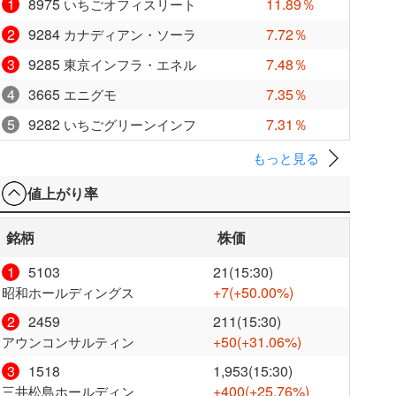
1
8975
11.89％
いちごオフィスリート
2
9284
7.72％
カナディアン・ソーラ
3
9285
7.48％
東京インフラ・エネル
4
3665
7.35％
エニグモ
5
9282
7.31％
いちごグリーンインフ
もっと見る
値上がり率
銘柄
株価
1
5103
21(15:30)
+7
(+50.00%)
昭和ホールディングス
2
2459
211(15:30)
+50
(+31.06%)
アウンコンサルティン
3
1518
1,953(15:30)
+400
(+25.76%)
三井松島ホールディン