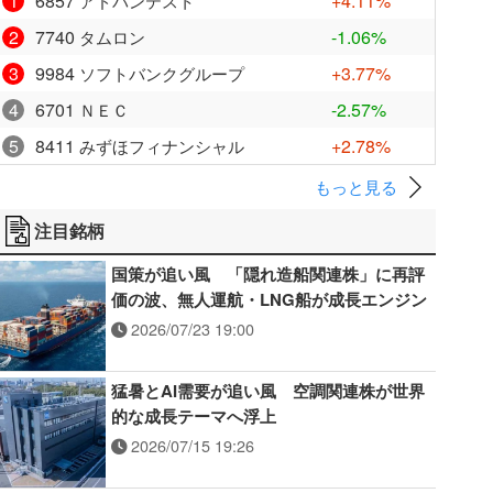
1
6857
+4.11%
アドバンテスト
2
7740
-1.06%
タムロン
3
9984
+3.77%
ソフトバンクグループ
4
6701
-2.57%
ＮＥＣ
5
8411
+2.78%
みずほフィナンシャル
もっと見る
注目銘柄
国策が追い風 「隠れ造船関連株」に再評
価の波、無人運航・LNG船が成長エンジン
2026/07/23 19:00
猛暑とAI需要が追い風 空調関連株が世界
的な成長テーマへ浮上
2026/07/15 19:26