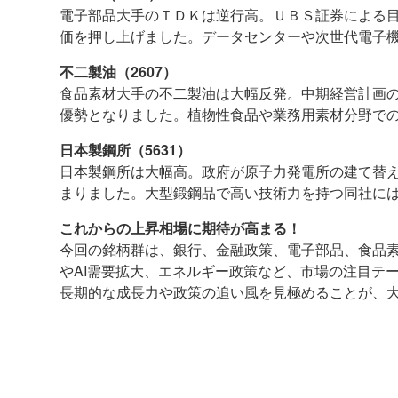
電子部品大手のＴＤＫは逆行高。ＵＢＳ証券による目
価を押し上げました。データセンターや次世代電子
不二製油（2607）
食品素材大手の不二製油は大幅反発。中期経営計画
優勢となりました。植物性食品や業務用素材分野で
日本製鋼所（5631）
日本製鋼所は大幅高。政府が原子力発電所の建て替
まりました。大型鍛鋼品で高い技術力を持つ同社に
これからの上昇相場に期待が高まる！
今回の銘柄群は、銀行、金融政策、電子部品、食品
やAI需要拡大、エネルギー政策など、市場の注目テ
長期的な成長力や政策の追い風を見極めることが、