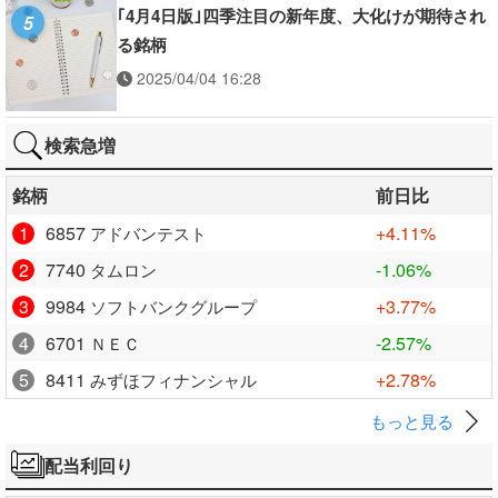
｢4月4日版｣四季注目の新年度、大化けが期待され
5
る銘柄
2025/04/04 16:28
検索急増
銘柄
前日比
1
6857
+4.11%
アドバンテスト
2
7740
-1.06%
タムロン
3
9984
+3.77%
ソフトバンクグループ
4
6701
-2.57%
ＮＥＣ
5
8411
+2.78%
みずほフィナンシャル
もっと見る
配当利回り