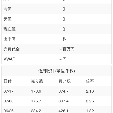
高値
－()
安値
－()
現在値
－()
出来高
－株
売買代金
－百万円
VWAP
－円
信用取引 (単位:千株)
日付
売り残
買い残
倍率
07/17
173.6
374.7
2.16
07/03
175.7
397.4
2.26
06/26
234.2
426.1
1.82