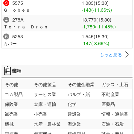
3
5575
1,083(15:30)
-143
(-11.66%)
Ｇｌｏｂｅｅ
4
278A
13,770(15:30)
-1,780
(-11.45%)
Ｔｅｒｒａ Ｄｒｏｎ
5
5253
1,545(15:30)
-147
(-8.69%)
カバー
もっと見る
業種
その他
その他製品
その他金融業
ガラス・土石
ゴム製品
サービス業
パルプ・紙
不動産業
保険業
倉庫・運輸
化学
医薬品
卸売業
小売業
建設業
情報・通信業
機械
水産・農林業
海運業
石油・石炭
空運業
精密機器
繊維製品
証券・商品