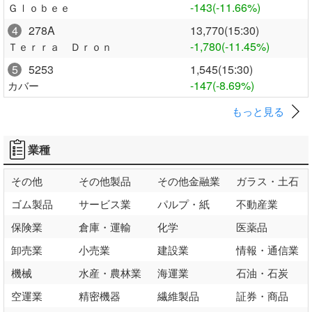
-143
(-11.66%)
Ｇｌｏｂｅｅ
4
278A
13,770(15:30)
-1,780
(-11.45%)
Ｔｅｒｒａ Ｄｒｏｎ
5
5253
1,545(15:30)
-147
(-8.69%)
カバー
もっと見る
業種
その他
その他製品
その他金融業
ガラス・土石
ゴム製品
サービス業
パルプ・紙
不動産業
保険業
倉庫・運輸
化学
医薬品
卸売業
小売業
建設業
情報・通信業
機械
水産・農林業
海運業
石油・石炭
空運業
精密機器
繊維製品
証券・商品