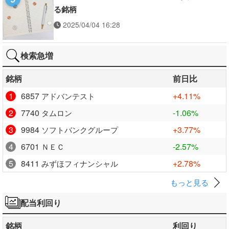
る銘柄
2025/04/04 16:28
検索急増
銘柄
前日比
1
6857
+4.11%
アドバンテスト
2
7740
-1.06%
タムロン
3
9984
+3.77%
ソフトバンクグループ
4
6701
-2.57%
ＮＥＣ
5
8411
+2.78%
みずほフィナンシャル
もっと見る
配当利回り
銘柄
利回り