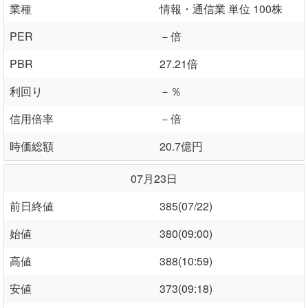
業種
情報・通信業 単位 100株
PER
－倍
PBR
27.21倍
利回り
－％
信用倍率
－倍
時価総額
20.7億円
07月23日
前日終値
385(07/22)
始値
380(09:00)
高値
388(10:59)
安値
373(09:18)