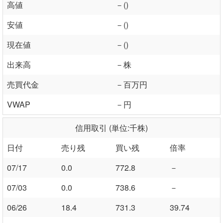
高値
－()
安値
－()
現在値
－()
出来高
－株
売買代金
－百万円
VWAP
－円
信用取引 (単位:千株)
日付
売り残
買い残
倍率
07/17
0.0
772.8
－
07/03
0.0
738.6
－
06/26
18.4
731.3
39.74