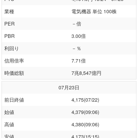
業種
電気機器 単位 100株
PER
－倍
PBR
3.00倍
利回り
－％
信用倍率
7.71倍
時価総額
7兆8,547億円
07月23日
前日終値
4,175(07/22)
始値
4,379(09:06)
高値
4,380(09:06)
安値
4,173(15:15)