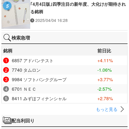
｢4月4日版｣四季注目の新年度、大化けが期待され
5
る銘柄
2025/04/04 16:28
検索急増
銘柄
前日比
1
6857
+4.11%
アドバンテスト
2
7740
-1.06%
タムロン
3
9984
+3.77%
ソフトバンクグループ
4
6701
-2.57%
ＮＥＣ
5
8411
+2.78%
みずほフィナンシャル
もっと見る
配当利回り