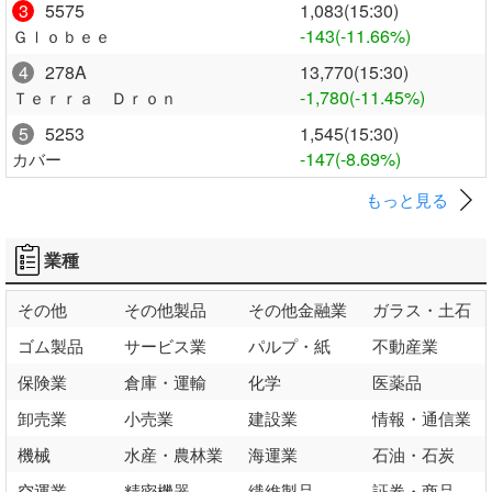
3
5575
1,083(15:30)
-143
(-11.66%)
Ｇｌｏｂｅｅ
4
278A
13,770(15:30)
-1,780
(-11.45%)
Ｔｅｒｒａ Ｄｒｏｎ
5
5253
1,545(15:30)
-147
(-8.69%)
カバー
もっと見る
業種
その他
その他製品
その他金融業
ガラス・土石
ゴム製品
サービス業
パルプ・紙
不動産業
保険業
倉庫・運輸
化学
医薬品
卸売業
小売業
建設業
情報・通信業
機械
水産・農林業
海運業
石油・石炭
空運業
精密機器
繊維製品
証券・商品