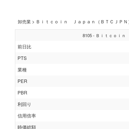
> Ｂｉｔｃｏｉｎ Ｊａｐａｎ（ＢＴＣＪＰ
卸売業
8105 - Ｂｉｔｃｏ
前日比
PTS
業種
PER
PBR
利回り
信用倍率
時価総額