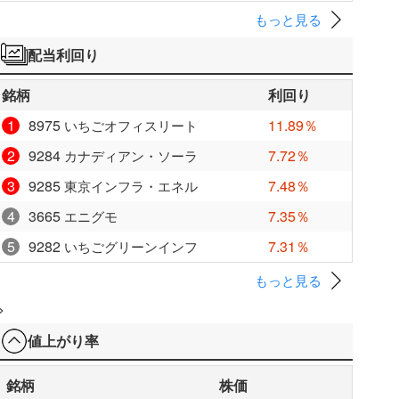
もっと見る
配当利回り
銘柄
利回り
1
8975
11.89％
いちごオフィスリート
2
9284
7.72％
カナディアン・ソーラ
3
9285
7.48％
東京インフラ・エネル
4
3665
7.35％
エニグモ
5
9282
7.31％
いちごグリーンインフ
もっと見る
>
値上がり率
銘柄
株価