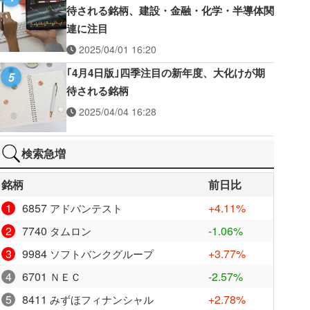
待される銘柄、建設・金融・化学・半導体関
連に注目
2025/04/01 16:20
｢4月4日版｣四季注目の新年度、大化けが期
5
待される銘柄
2025/04/04 16:28
検索急増
銘柄
前日比
1
6857
+4.11%
アドバンテスト
2
7740
-1.06%
タムロン
3
9984
+3.77%
ソフトバンクグループ
4
6701
-2.57%
ＮＥＣ
5
8411
+2.78%
みずほフィナンシャル