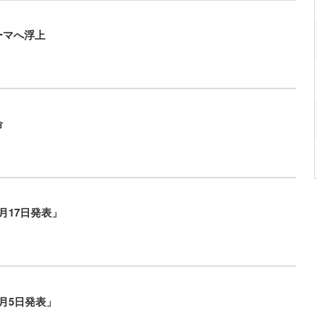
ーマへ浮上
命
月17日発表」
月5日発表」